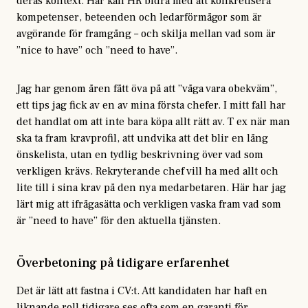
deras kontext. Här kan HR bidra med att konkretisera
kompetenser, beteenden och ledarförmågor som är
avgörande för framgång – och skilja mellan vad som är
”nice to have” och ”need to have”.
Jag har genom åren fått öva på att ”våga vara obekväm”,
ett tips jag fick av en av mina första chefer. I mitt fall har
det handlat om att inte bara köpa allt rätt av.
T ex när man
ska ta fram kravprofil, att undvika att det blir en lång
önskelista, utan en tydlig beskrivning över vad som
verkligen krävs.
Rekryterande chef vill ha med allt och
lite till i sina krav på den nya medarbetaren. Här har jag
lärt mig att ifrågasätta och verkligen vaska fram vad som
är ”need to have” för den aktuella tjänsten.
Överbetoning på tidigare erfarenhet
Det är lätt att fastna i CV:t. Att kandidaten har haft en
liknande roll tidigare ses ofta som en garanti för