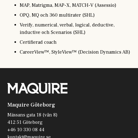
MAP, Matrigma, MAP-X, MATCH-V (Assessio)
OPQ, MQ och 360 multirater (SHL)
Verify, numerical, verbal, logical, deductive,
inductive och Scenarios (SHL)
Certifierad coach
CareerView™, StyleView™ (Decision Dynamics AB)
Maquire Göteborg
Mässans gata 18 (vån 8)
412 51 Göteborg
+46 10 330 08 44
kontakt@maquire.se