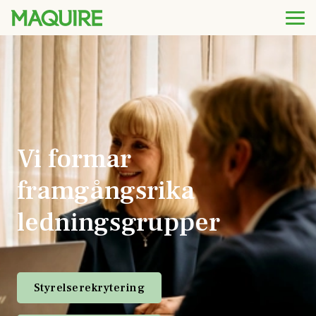
Vi formar
framgångsrika
ledningsgrupper
Styrelserekrytering