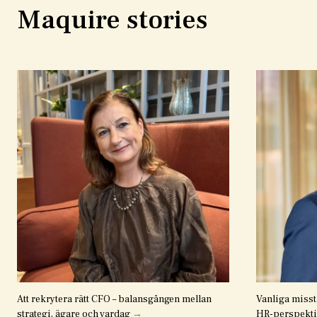
Maquire stories
Att rekrytera rätt CFO – balansgången mellan
Vanliga misst
strategi, ägare och vardag
→
HR-perspektiv