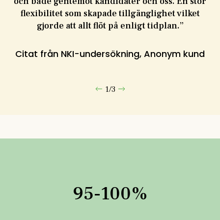
och både gentemot kandidater och oss. En stor
v
flexibilitet som skapade tillgänglighet vilket
gjorde att allt flöt på enligt tidplan.
”
C
Citat från NKI-undersökning, Anonym kund
1
/
3
95-100%