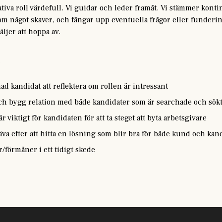
tiva roll värdefull. Vi guidar och leder framåt. Vi stämmer konti
m något skaver, och fångar upp eventuella frågor eller funderin
äljer att hoppa av.
g
ad kandidat att reflektera om rollen är intressant
ch bygg relation med både kandidater som är searchade och sökt
 viktigt för kandidaten för att ta steget att byta arbetsgivare
va efter att hitta en lösning som blir bra för både kund och kan
r/förmåner i ett tidigt skede