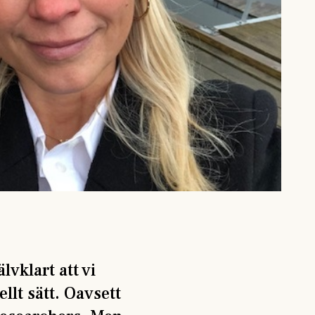
lvklart att vi
llt sätt. Oavsett