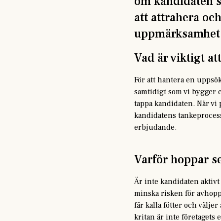
om kandidaten sö
att attrahera oc
uppmärksamhet
Vad är viktigt a
För att hantera en uppsök
samtidigt som vi bygger e
tappa kandidaten. När vi 
kandidatens tankeprocess.
erbjudande.
Varför hoppar s
Är inte kandidaten aktivt
minska risken för avhopp
får kalla fötter och väljer
kritan är inte företagets e