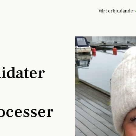
Vårt erbjudande
idater
ocesser