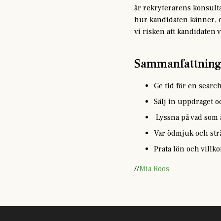
är rekryterarens konsulta
hur kandidaten känner, o
vi risken att kandidaten v
Sammanfattnin
Ge tid för en search
Sälj in uppdraget o
Lyssna på vad som är
Var ödmjuk och strä
Prata lön och villko
//
Mia Roos