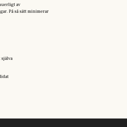
nuerligt av
gar. På så sätt minimerar
 själva
didat