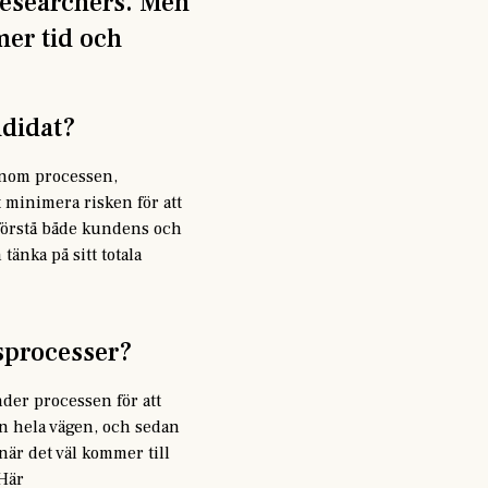
researchers. Men
mer tid och
ndidat?
genom processen,
t minimera risken för att
t förstå både kundens och
tänka på sitt totala
sprocesser?
nder processen för att
en hela vägen, och sedan
 när det väl kommer till
 Här