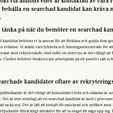
kt via annons eller är kontaktad av våra 
h behålla en searchad kandidat kan kräva 
.
tt tänka på när du bemöter en searchad ka
t kandidat behöver vi ta ansvar för att förklara och guida dem 
n relation. Vi måste vara lyhörda och lösningsorienterade för at
pratar med rekryterande chef inför en intervju är det viktigt at
 Chefen behöver beskriva sin arbetsplats på ett positivt sätt och 
earchade kandidater oftare av rekrytering
 jobbsökande är det viktigt att konsultativt leda och stämma av u
. Det är inte ovanligt att en searchad kandidat är med i process
 att tacka nej. Det är lätt att initialt bli smickrad och nyfiken men
rbjudande tillräckligt attraktivt för att ta steget att säga upp sig.