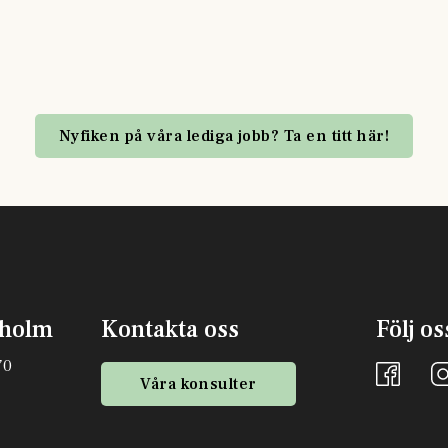
Nyfiken på våra lediga jobb? Ta en titt här!
kholm
Kontakta oss
Följ os
70
Våra konsulter