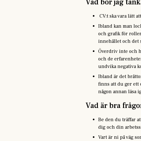
Vad bör jag tänk
CV:t ska vara lätt a
Ibland kan man lock
och grafik för rolle
innehållet och det 
Överdriv inte och h
och de erfarenheter 
undvika negativa ko
Ibland är det brått
finns att du ger ett
någon annan läsa i
Vad är bra frågor
Be den du träffar a
dig och din arbetsst
Vart är ni på väg s