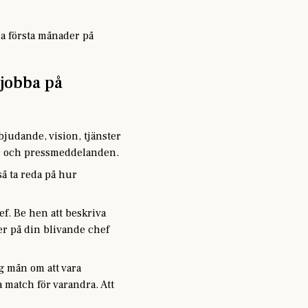
a första månader på
 jobba på
judande, vision, tjänster
lar och pressmeddelanden.
så ta reda på hur
hef. Be hen att beskriva
er på din blivande chef
ag mån om att vara
a match för varandra. Att