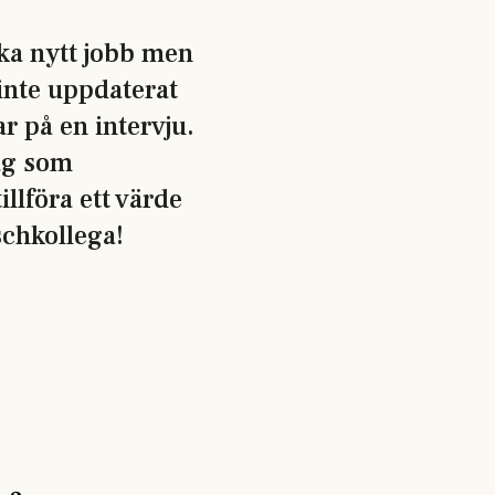
öka nytt jobb men
inte uppdaterat
r på en intervju.
ag som
llföra ett värde
schkollega!