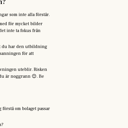
n?
gar som inte alla förstår.
 med för mycket bilder
det inte ta fokus från
att du har den utbildning
 sanningen för att
tavningen uteblir. Risken
t du är noggrann 😊. Be
g förstå om bolaget passar
n?