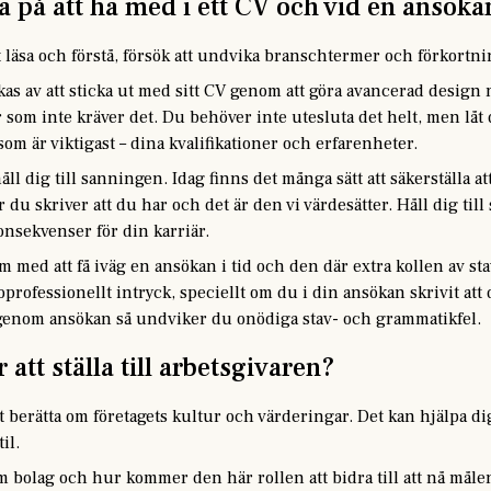
a på att ha med i ett CV och vid en ansöka
tt läsa och förstå, försök att undvika branschtermer och förkortnin
as av att sticka ut med sitt CV genom att göra avancerad design
r som inte kräver det. Du behöver inte utesluta det helt, men låt 
som är viktigast – dina kvalifikationer och erfarenheter.
åll dig till sanningen. Idag finns det många sätt att säkerställa 
du skriver att du har och det är den vi värdesätter. Håll dig till
nsekvenser för din karriär.
om med att få iväg en ansökan i tid och den där extra kollen av s
 oprofessionellt intryck, speciellt om du i din ansökan skrivit at
genom ansökan så undviker du onödiga stav- och grammatikfel.
 att ställa till arbetsgivaren?
tt berätta om företagets kultur och värderingar. Det kan hjälpa di
il.
om bolag och hur kommer den här rollen att bidra till att nå måle