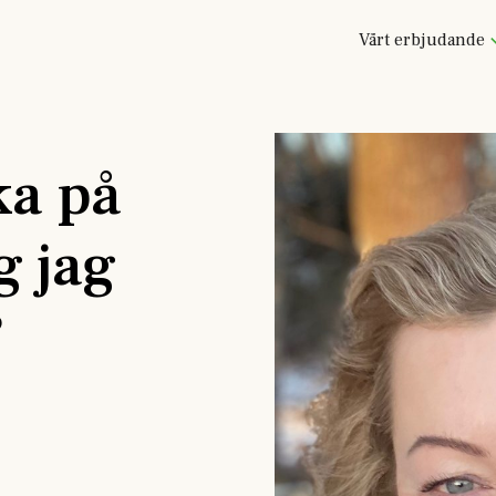
Vårt erbjudande
ka på
g jag
?