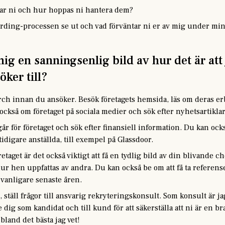
ar ni och hur hoppas ni hantera dem?
ing-processen se ut och vad förväntar ni er av mig under min
ig en sanningsenlig bild av hur det är att
öker till?
ch innan du ansöker. Besök företagets hemsida, läs om deras erb
också om företaget på sociala medier och sök efter nyhetsartik
går för företaget och sök efter finansiell information. Du kan ock
tidigare anställda, till exempel på Glassdoor.
etaget är det också viktigt att få en tydlig bild av din blivande c
hur hen uppfattas av andra. Du kan också be om att få ta referens
lt vanligare senaste åren.
, ställ frågor till ansvarig rekryteringskonsult. Som konsult är j
 dig som kandidat och till kund för att säkerställa att ni är en br
 bland det bästa jag vet!