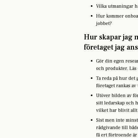
Vilka utmaningar h
Hur kommer onboard
jobbet?
Hur skapar jag m
företaget jag ans
Gör din egen resear
och produkter. Läs 
Ta reda på hur det 
företaget rankas av 
Utöver bilden av för
sitt ledarskap och 
vilket har blivit al
Sist men inte minst
rådgivande till både
få ert förtroende är