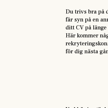
Du trivs bra på 
får syn på en an
ditt CV på länge
Här kommer någr
rekryteringskons
för dig nästa gå