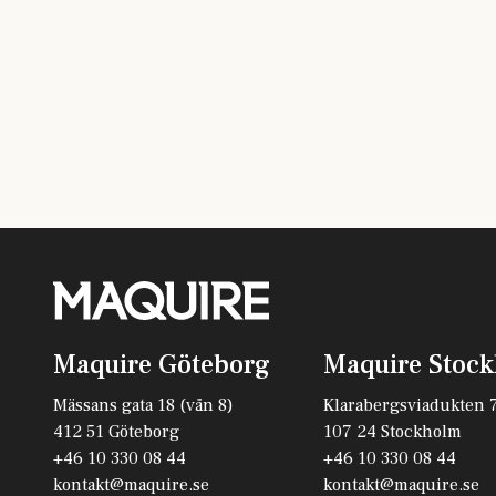
Maquire Göteborg
Maquire Stoc
Mässans gata 18 (vån 8)
Klarabergsviadukten 
412 51 Göteborg
107 24 Stockholm
+46 10 330 08 44
+46 10 330 08 44
kontakt@maquire.se
kontakt@maquire.se