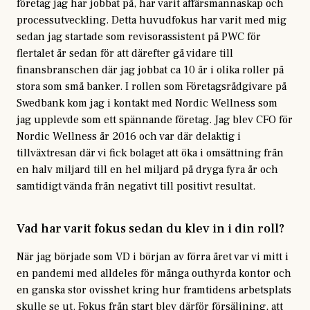
företag jag har jobbat på, har varit affärsmannaskap och
processutveckling. Detta huvudfokus har varit med mig
sedan jag startade som revisorassistent på PWC för
flertalet år sedan för att därefter gå vidare till
finansbranschen där jag jobbat ca 10 år i olika roller på
stora som små banker. I rollen som Företagsrådgivare på
Swedbank kom jag i kontakt med Nordic Wellness som
jag upplevde som ett spännande företag. Jag blev CFO för
Nordic Wellness år 2016 och var där delaktig i
tillväxtresan där vi fick bolaget att öka i omsättning från
en halv miljard till en hel miljard på dryga fyra år och
samtidigt vända från negativt till positivt resultat.
Vad har varit fokus sedan du klev in i din roll?
När jag började som VD i början av förra året var vi mitt i
en pandemi med alldeles för många outhyrda kontor och
en ganska stor ovisshet kring hur framtidens arbetsplats
skulle se ut. Fokus från start blev därför försäljning, att