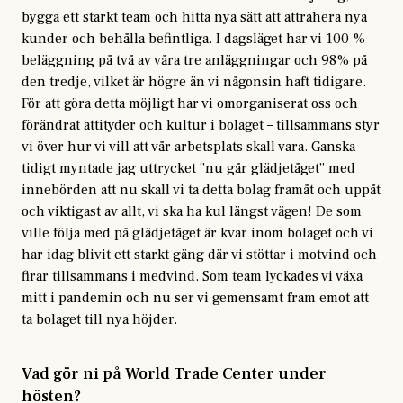
bygga ett starkt team och hitta nya sätt att attrahera nya
kunder och behålla befintliga. I dagsläget har vi 100 %
beläggning på två av våra tre anläggningar och 98% på
den tredje, vilket är högre än vi någonsin haft tidigare.
För att göra detta möjligt har vi omorganiserat oss och
förändrat attityder och kultur i bolaget – tillsammans styr
vi över hur vi vill att vår arbetsplats skall vara. Ganska
tidigt myntade jag uttrycket ”nu går glädjetåget” med
innebörden att nu skall vi ta detta bolag framåt och uppåt
och viktigast av allt, vi ska ha kul längst vägen! De som
ville följa med på glädjetåget är kvar inom bolaget och vi
har idag blivit ett starkt gäng där vi stöttar i motvind och
firar tillsammans i medvind. Som team lyckades vi växa
mitt i pandemin och nu ser vi gemensamt fram emot att
ta bolaget till nya höjder.
Vad gör ni på World Trade Center under
hösten?