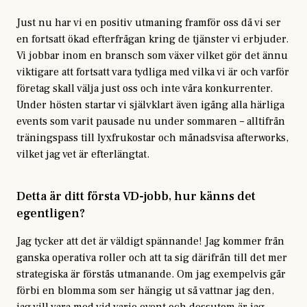
Just nu har vi en positiv utmaning framför oss då vi ser
en fortsatt ökad efterfrågan kring de tjänster vi erbjuder.
Vi jobbar inom en bransch som växer vilket gör det ännu
viktigare att fortsatt vara tydliga med vilka vi är och varför
företag skall välja just oss och inte våra konkurrenter.
Under hösten startar vi självklart även igång alla härliga
events som varit pausade nu under sommaren – alltifrån
träningspass till lyxfrukostar och månadsvisa afterworks,
vilket jag vet är efterlängtat.
Detta är ditt första VD-jobb, hur känns det
egentligen?
Jag tycker att det är väldigt spännande! Jag kommer från
ganska operativa roller och att ta sig därifrån till det mer
strategiska är förstås utmanande. Om jag exempelvis går
förbi en blomma som ser hängig ut så vattnar jag den,