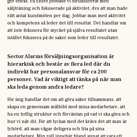
ger effekt. På Eniro jobbade vi strukturerat med
säljträning och fokuserade på aktivitet, dvs att man hade
rätt antal kundmöten per dag. Jobbar man med aktivitet
och kompetens så leder det till resultat. Det handlar om
att inte fokusera för mycket på själva resultatet utan
istället fokusera på de saker som leder till resultatet.
Sector Alarms försäljningsorganisation är
hierarkisk och består av flera led där du
indirekt har personalansvar för ca 200
personer. Vad är viktigt att tänka på när man
ska leda genom andra ledare?
För mig handlar det om att göra saker tillsammans, att
skapa en gemensam målbild med mina medarbetare, att
ha en tydlig struktur och förväntan på vad vi ska göra och
hur vi når dit. För att lyckas med det krävs det att man är
lyhörd, att man vågar deligera och lita på sina
medarbetare. Min roll innebär bland annat att vara ett