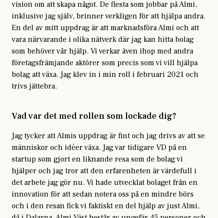
vision om att skapa något. De flesta som jobbar på Almi,
inklusive jag själv, brinner verkligen för att hjälpa andra.
En del av mitt uppdrag är att marknadsföra Almi och att
vara närvarande i olika nätverk där jag kan hitta bolag
som behöver vår hjälp. Vi verkar även ihop med andra
företagsfrämjande aktörer som precis som vi vill hjälpa
bolag att växa. Jag klev in i min roll i februari 2021 och
trivs jättebra.
Vad var det med rollen som lockade dig?
Jag tycker att Almis uppdrag är fint och jag drivs av att se
människor och idéer växa. Jag var tidigare VD på en
startup som gjort en liknande resa som de bolag vi
hjälper och jag tror att den erfarenheten är värdefull i
det arbete jag gör nu. Vi hade utvecklat bolaget från en
innovation för att sedan notera oss på en mindre börs
och i den resan fick vi faktiskt en del hjälp av just Almi,
då i Dalarna. Almi Väst består av ungefär 45 personer och