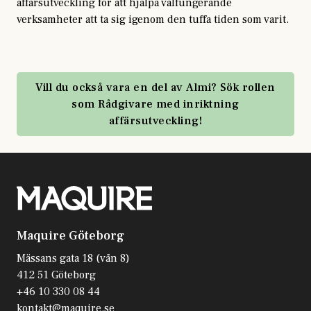
affärsutveckling för att hjälpa välfungerande
verksamheter att ta sig igenom den tuffa tiden som varit.
Vill du också vara en del av Almi? Sök rollen
som Rådgivare med inriktning
affärsutveckling!
Maquire Göteborg
Mässans gata 18 (vån 8)
412 51 Göteborg
+46 10 330 08 44
kontakt@maquire.se