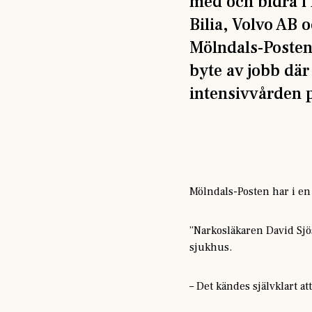
med och bidra i
Bilia, Volvo AB 
Mölndals-Posten 
byte av jobb där
intensivvården 
Mölndals-Posten har i en 
”Narkosläkaren David Sjös
sjukhus.
– Det kändes självklart at