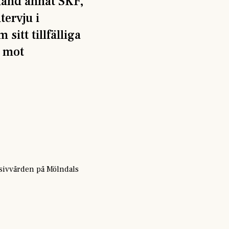
land annat SKF,
tervju i
itt tillfälliga
a mot
nsivvården på Mölndals