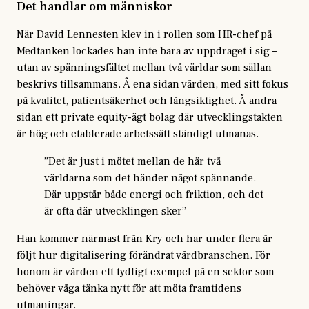
Det handlar om människor
När David Lennesten klev in i rollen som HR-chef på
Medtanken lockades han inte bara av uppdraget i sig –
utan av spänningsfältet mellan två världar som sällan
beskrivs tillsammans. Å ena sidan vården, med sitt fokus
på kvalitet, patientsäkerhet och långsiktighet. Å andra
sidan ett private equity-ägt bolag där utvecklingstakten
är hög och etablerade arbetssätt ständigt utmanas.
”Det är just i mötet mellan de här två
världarna som det händer något spännande.
Där uppstår både energi och friktion, och det
är ofta där utvecklingen sker”
Han kommer närmast från Kry och har under flera år
följt hur digitalisering förändrat vårdbranschen. För
honom är vården ett tydligt exempel på en sektor som
behöver våga tänka nytt för att möta framtidens
utmaningar.