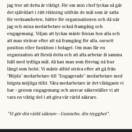
jag tror att detta är viktigt. För om min chef lyckas så går
det självklart i rätt riktning utifrån de mål som är satta
för verksamheten, bättre för organisationen och då når
jag och mina medarbetare också framgång och
engagemang. Viljan att lyckas måste finnas hos alla och
att man strävar efter att nå framgång för alla, oavsett
position eller funktion i bolaget. Om man får en
organisation att förstå detta och att alla arbetar åt samma
håll med tydliga mål, då kan man som företag nå hur
långt som helst. Vi måste alltid sträva efter att gå från
”Nöjda” medarbetare till ”Engagerade” medarbetare med
högsta möjliga tillit. Våra medarbetare är det viktigaste vi
har – genom engagemang och ansvar säkerställer vi att
vara en viktig del i att göra vår värld säkrare.
”Vi gör din värld säkrare – Gunnebo, din trygghet”.