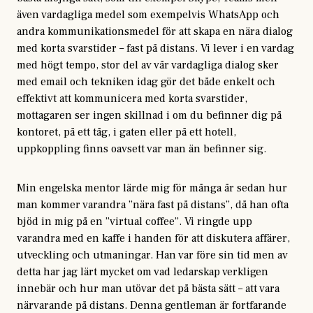
även vardagliga medel som exempelvis WhatsApp och
andra kommunikationsmedel för att skapa en nära dialog
med korta svarstider – fast på distans. Vi lever i en vardag
med högt tempo, stor del av vår vardagliga dialog sker
med email och tekniken idag gör det både enkelt och
effektivt att kommunicera med korta svarstider,
mottagaren ser ingen skillnad i om du befinner dig på
kontoret, på ett tåg, i gaten eller på ett hotell,
uppkoppling finns oavsett var man än befinner sig.
Min engelska mentor lärde mig för många år sedan hur
man kommer varandra ”nära fast på distans”, då han ofta
bjöd in mig på en ”virtual coffee”. Vi ringde upp
varandra med en kaffe i handen för att diskutera affärer,
utveckling och utmaningar. Han var före sin tid men av
detta har jag lärt mycket om vad ledarskap verkligen
innebär och hur man utövar det på bästa sätt – att vara
närvarande på distans. Denna gentleman är fortfarande