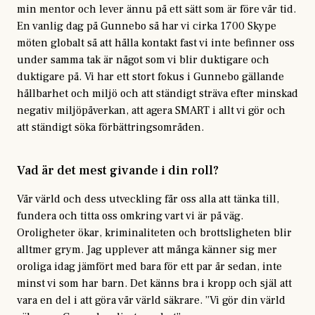
min mentor och lever ännu på ett sätt som är före vår tid.
En vanlig dag på Gunnebo så har vi cirka 1700 Skype
möten globalt så att hålla kontakt fast vi inte befinner oss
under samma tak är något som vi blir duktigare och
duktigare på. Vi har ett stort fokus i Gunnebo gällande
hållbarhet och miljö och att ständigt sträva efter minskad
negativ miljöpåverkan, att agera SMART i allt vi gör och
att ständigt söka förbättringsområden.
Vad är det mest givande i din roll?
Vår värld och dess utveckling får oss alla att tänka till,
fundera och titta oss omkring vart vi är på väg.
Oroligheter ökar, kriminaliteten och brottsligheten blir
alltmer grym. Jag upplever att många känner sig mer
oroliga idag jämfört med bara för ett par år sedan, inte
minst vi som har barn. Det känns bra i kropp och själ att
vara en del i att göra vår värld säkrare. ”Vi gör din värld