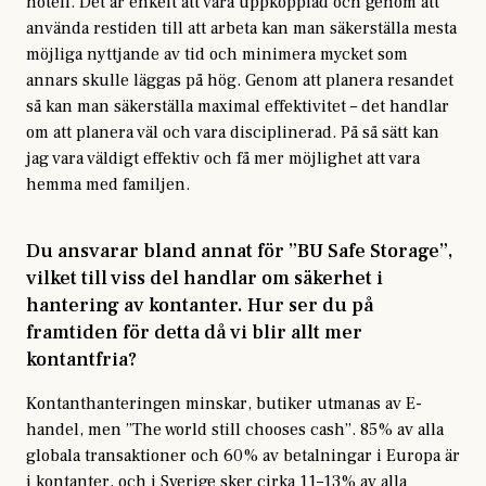
hotell. Det är enkelt att vara uppkopplad och genom att
använda restiden till att arbeta kan man säkerställa mesta
möjliga nyttjande av tid och minimera mycket som
annars skulle läggas på hög. Genom att planera resandet
så kan man säkerställa maximal effektivitet – det handlar
om att planera väl och vara disciplinerad. På så sätt kan
jag vara väldigt effektiv och få mer möjlighet att vara
hemma med familjen.
Du ansvarar bland annat för ”BU Safe Storage”,
vilket till viss del handlar om säkerhet i
hantering av kontanter. Hur ser du på
framtiden för detta då vi blir allt mer
kontantfria?
Kontanthanteringen minskar, butiker utmanas av E-
handel, men ”The world still chooses cash”. 85% av alla
globala transaktioner och 60% av betalningar i Europa är
i kontanter, och i Sverige sker cirka 11–13% av alla