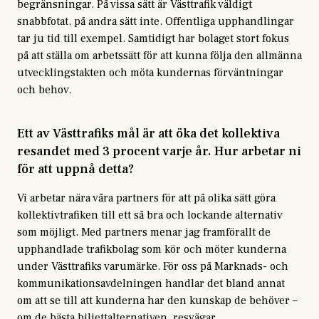
begränsningar. På vissa sätt är Västtrafik väldigt
snabbfotat, på andra sätt inte. Offentliga upphandlingar
tar ju tid till exempel. Samtidigt har bolaget stort fokus
på att ställa om arbetssätt för att kunna följa den allmänna
utvecklingstakten och möta kundernas förväntningar
och behov.
Ett av Västtrafiks mål är att öka det kollektiva
resandet med 3 procent varje år. Hur arbetar ni
för att uppnå detta?
Vi arbetar nära våra partners för att på olika sätt göra
kollektivtrafiken till ett så bra och lockande alternativ
som möjligt. Med partners menar jag framförallt de
upphandlade trafikbolag som kör och möter kunderna
under Västtrafiks varumärke. För oss på Marknads- och
kommunikationsavdelningen handlar det bland annat
om att se till att kunderna har den kunskap de behöver –
om de bästa biljettalternativen, resvägar,