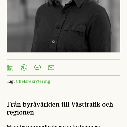
Tag
:
Chefsrekrytering
Från byråvärlden till Västtrafik och
regionen
Maquire genomförde rekryteringen av