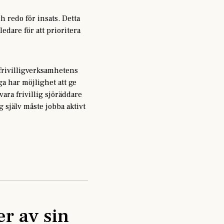
ch redo för insats. Detta
edare för att prioritera
 frivilligverksamhetens
ga har möjlighet att ge
vara frivillig sjöräddare
g själv måste jobba aktivt
r av sin