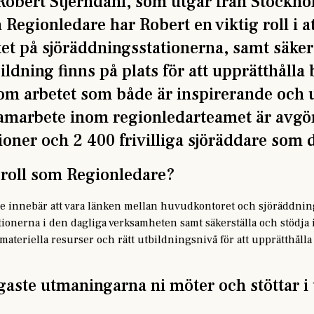
obert Stjerndahl, som utgår från Stockhol
m Regionledare har Robert en viktig roll i a
et på sjöräddningsstationerna, samt säkerst
ildning finns på plats för att upprätthåll
 om arbetet som både är inspirerande och
 samarbete inom regionledarteamet är avgör
tioner och 2 400 frivilliga sjöräddare som 
 roll som Regionledare?
e innebär att vara länken mellan huvudkontoret och sjöräddning
ationerna i den dagliga verksamheten samt säkerställa och stödja i 
 materiella resurser och rätt utbildningsnivå för att upprätthåll
igaste utmaningarna ni möter och stöttar i