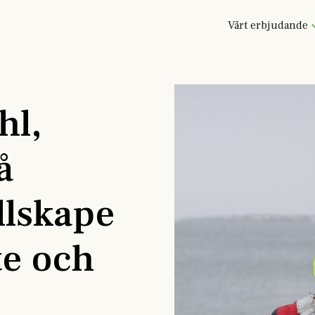
Vårt erbjudande
hl,
å
llskape
te och