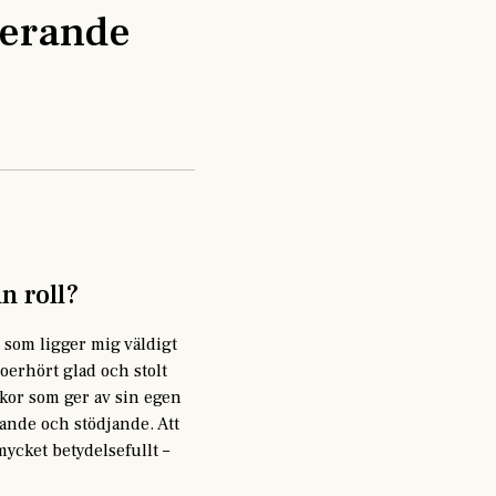
irerande
n roll?
n som ligger mig väldigt
 oerhört glad och stolt
skor som ger av sin egen
rande och stödjande. Att
mycket betydelsefullt –