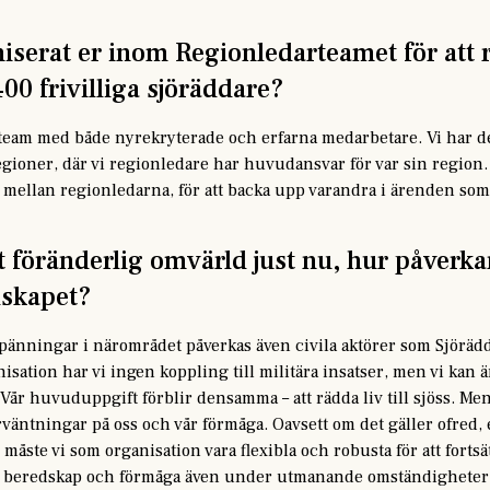
iserat er inom Regionledarteamet för att rä
400 frivilliga sjöräddare?
t team med både nyrekryterade och erfarna medarbetare. Vi har de
gioner, där vi regionledare har huvudansvar för var sin region.
mellan regionledarna, för att backa upp varandra i ärenden som
 föränderlig omvärld just nu, hur påverka
lskapet?
 spänningar i närområdet påverkas även civila aktörer som Sjörä
nisation har vi ingen koppling till militära insatser, men vi kan 
 Vår huvuduppgift förblir densamma – att rädda liv till sjöss. Men
äntningar på oss och vår förmåga. Oavsett om det gäller ofred, 
måste vi som organisation vara flexibla och robusta för att fortsät
vår beredskap och förmåga även under utmanande omständigheter, 