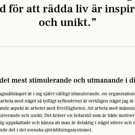
d för att rädda liv är insp
och unikt.
”
 det mest stimulerande och utmanande i di
ngssällskapet är i sig självt väldigt stimulerande, en organisatio
 arbeta med något så tydligt syftesdrivet är verkligen något jag är
ande aspekt är arbetet med frivilligheten. Att arbeta med männi
inspirerande och unikt. Det kräver en ledarstil som är både motive
 sig uppskattade och känna att man är delaktig i något större och 
de del i det svenska sjöräddningssystemet.