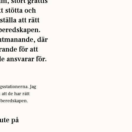
m, stort grattis
tt stötta och
älla att rätt
a beredskapen.
 utmanande, där
ande för att
de ansvarar för.
sstationerna. Jag
att de har rätt
a beredskapen.
 ute på