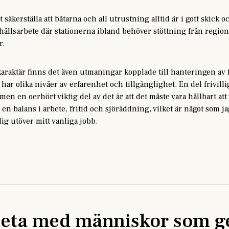
säkerställa att båtarna och all utrustning alltid är i gott skick o
ållsarbete där stationerna ibland behöver stöttning från regionl
r.
karaktär finns det även utmaningar kopplade till hanteringen av
har olika nivåer av erfarenhet och tillgänglighet. En del frivilli
men en oerhört viktig del av det är att det måste vara hållbart att 
 en balans i arbete, fritid och sjöräddning, vilket är något som ja
lig utöver mitt vanliga jobb.
beta med människor som ge