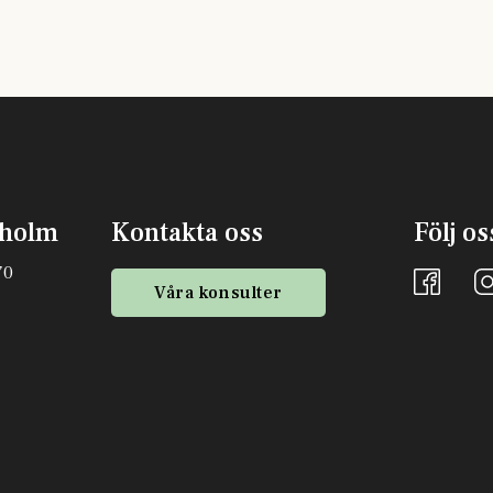
kholm
Kontakta oss
Följ os
70
Våra konsulter