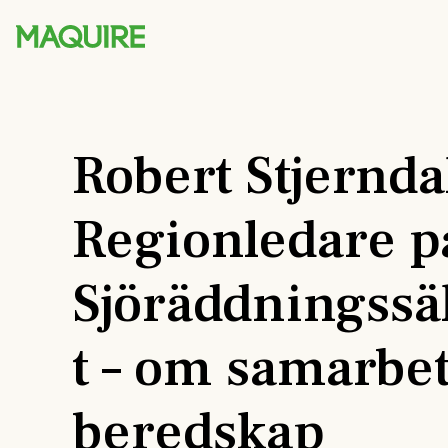
Robert Stjernda
Regionledare p
Sjöräddningssä
t – om samarbe
beredskap