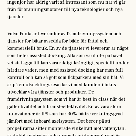
ingenjör har aldrig varit så intressant som nu när vi går
från förbränningsmotorer till nya teknologier och nya
tjänster.
Volvo Penta är leverantör av framdrivningssystem och
tjänster för båtar avsedda för både för fritid och
kommersiellt bruk. En av de tjänster vi levererar är något
som heter assisted docking. Alla som varit ute på havet
vet att lägga till kan vara riktigt krångligt, speciellt under
hårdare väder, men med assisted docking har man full
kontroll och kan så gott som fickparkera med sin båt. Vi
är på en utvecklingsresa där vi med kunden i fokus
utvecklar våra tjänster och produkter. De
framdrivningssystem som vi har är best in class när det
gäller kvalitet och bränsleeffektivitet. En av våra stora
innovationer är IPS som har 30% bättre verkningsgrad
jämfört med inboard axelsystem. Det beror på att
propellrarna sitter monterade vinkelrätt mot vattenytan,
är dubbla motroterande propellrar (duoprop) samt är