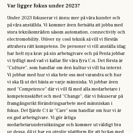
Var ligger fokus under 2023?
Under 2023 fokuserar vi ännu mer på våra kunder och
på våra anställda. Vi kommer även fortsätta att jobba med
stora teknikområden såsom automation, connectivity och
electromobility. Utöver ny cool teknik så vill vi förstås
attrahera rätt kompetens. De personer vi vill anställa idag
har helt nya krav på sin arbetsgivare och på Penta jobbar
vi tydligt med vad vi kallar för våra fyra C:n. Det första är
“Culture”, som handlar om den kultur vi vill ha internt.
Vi jobbar med hur vi ska bete oss mot varandra och hur
vi ska få ut det bästa av varje människa. Vi jobbar även
med “Competence” där vi vill få med alla medarbetare i
kompetensskiftet och med “Change”, där vi fokuserar på
framgångsrikt förändringsarbete med människan i
fokus. Det fjärde C:t är “Care” som handlar om hur vi är
en god arbetsgivare. Vi gör årliga
medarbetarundersökningar och kommer ut väldigt bra
ur dessa, då vi har en otrolig plattform för att lyckas med