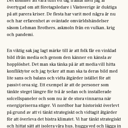
Det kommer att vara tufft ett tag framåt men jag är
övertygad om att företagsledare i Västsverige är duktiga
på att parera kriser. De flesta har varit med några år nu
och har erfarenhet av oväntade omvärldshändelser
såsom Lehman Brothers, askmoln från en vulkan, krig
och pandemi.
En viktig sak jag lagt märke till är att folk får en vinklad
bild ifrån media och genom den känner en känsla av
hopplöshet. Det man ska tänka på är att media vill hitta
konfliktytor och jag tycker att man ska ta deras bild med
lite sans och balans och vidta åtgärder istället för att
passivt oroa sig. Ett exempel är att de personer som
tänkte steget längre för två år sedan och installerade
solcellspaneler och som nu är de stora vinnarna när
energipriserna stiger. Vi nordbor har historiskt överlevt
på grund av att vi tänkt strategiskt och vidtagit åtgärder
för att överleva det bistra klimatet. Vi har tänkt strategiskt
och hittat sätt att isolera våra hus, hugga ved och lägga in