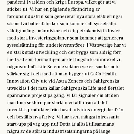
pandemi i världen och krig i Europa, vilket gör att vi
sticker ut. Vi har en pågående förändring av
fordonsindustrin som genererar nya stora etableringar
såsom två batterifabriker som kommer att sysselsätta
väldigt många människor och ett petrokemiskt kluster
med stora investeringsplaner som kommer att generera
sysselsättning för underleverantörer. I Västsverige har vi
en stark stadsutveckling och det byggs som aldrig förr
med vad som förmodligen är det högsta kranindexet vi
någonsin haft. Life Science sektorn växer, samlar och
stärker sig i och med att man bygger ut GoCo Health
Innovation City ute vid Astra Zeneca och Sahlgrenska
utvecklas i det man kallar Sahlgrenska Life med flertalet
spännande projekt på gång. Vi får signaler om att den
maritima sektorn går starkt med allt ifrån att det
utvecklas produkter från havet, utvinns energi därifrån
och beställs nya fartyg. Vi har även många intressanta
start-ups på väg upp nu! Detta är alltså tillsammans
några av de största industrisatsningarna på länge