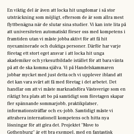
En viktig del är även att locka hit ungdomar i så stor
utsträckning som möjligt, eftersom de är som allra mest
flyttbenägna när de slutar sina studier. Vi kan inte lita på
att universiteten automatiskt förser oss med kompetens i
framtiden utan vi måste jobba aktivt för att få hit
nyexaminerade och duktiga personer. Därför har varje
företag ett stort eget ansvar i att locka hit unga
akademiker och yrkesutbildade istället för att bara vänta
på att de ska komma själva. Vi på Handelskammaren
jobbar mycket med just detta och vi upplever ibland att
det kan vara svårt att få med företag i det arbetet. Det
handlar om att vi måste marknadsföra Västsverige som en
riktigt bra plats att bo på samtidigt som företagen skapar
fler spännande sommarjobb, praktikplatser,
informationsträffar och ex-jobb. Samtidigt måste vi
attrahera internationell kompetens och hitta nya
lösningar för att göra det. Projektet “Move to
Gothenburg” är ett bra exempel, med en fantastisk